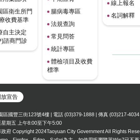
線上報名
園區衛生所門
腸病毒專區
名詞解釋
療收費基準
法規查詢
療自主決定
常見問答
CP)諮商門診
統計專區
體檢項目及收費
標準
開放宣告
國豐三街123號4樓 | 電話 (03)379-1888 | 傳真 (03)217-4034
期五 上午8:00至下午5:00
opyright 2024Taoyuan City Government All Rights Rese
e、Firefox、Edge、Safari為主，如使用IE瀏覽器Win7已不