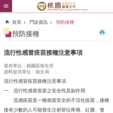
跳到主要內容區塊
H
P
首頁
門診資訊
預防接種
V
預防接種
流
感
假
流行性感冒疫苗接種注意事項
牙
發布單位：桃園區衛生所
進
資料提供單位：衛生局
階
搜
流行性感冒疫苗接種注意事項
尋
一、流行性感冒疫苗之安全性及副作用
流感疫苗是一種相當安全的不活化疫苗，接種
後有少數的人可能發生注射部位疼痛、紅腫、發
認