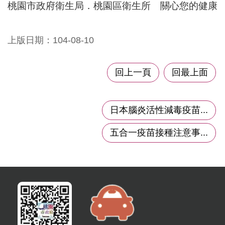
桃園市政府衛生局．桃園區衛生所 關心您的健康
政
府
上版日期：104-08-10
隱
私
權
回上一頁
回最上面
政
策
日本腦炎活性減毒疫苗...
網
站
五合一疫苗接種注意事...
安
全
政
策
政
府
網