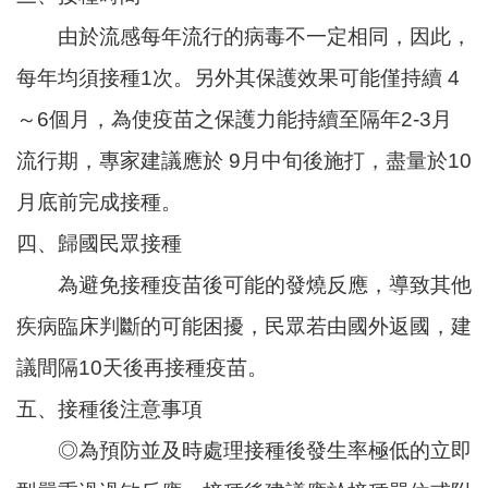
民
由於流感每年流行的病毒不一定相同，因此，
服
務
每年均須接種1次。另外其保護效果可能僅持續 4
～6個月，為使疫苗之保護力能持續至隔年2-3月
機
關
流行期，專家建議應於 9月中旬後施打，盡量於10
通
訊
月底前完成接種。
錄
四、歸國民眾接種
政
為避免接種疫苗後可能的發燒反應，導致其他
府
資
疾病臨床判斷的可能困擾，民眾若由國外返國，建
訊
議間隔10天後再接種疫苗。
公
開
五、接種後注意事項
◎為預防並及時處理接種後發生率極低的立即
回
首