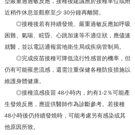
型嚴重過過敏反應，接種後建議應於接種單位或附
頁
近稍作休息並觀察至少 30分鐘再離開。
網
◎接種後若有持續發燒、嚴重過敏反應如呼吸
站
導
困難、氣喘、眩昏、心跳加速等不適症狀，應儘速
覽
就醫，並以電話通報當地衛生局或疾病管制局。
市
政
◎完成疫苗接種可降低流行性感冒的機率，但
信
仍有可能罹患流感，還需注重保健各種防疫措施以
箱
維護身體健康。
常
見
◎接種流感疫苗 48小時內，約有1-2％可能產
問
生發燒反應，應提供醫師作為診斷參考。若接種
答
48小時後仍持續發燒時，可能考慮另有感染或其
桃
園
他原因所致。
市