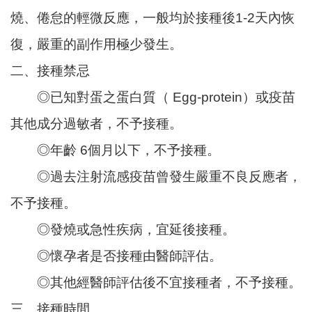
識
燒、倦怠的輕微反應，一般均於接種後1-2天內恢
我
復，嚴重的副作用極少發生。
們
二、接種禁忌
訊
息
◎已知對蛋之蛋白質（ Egg-protein）或疫苗
公
其他成分過敏者，不予接種。
告
◎年齡 6個月以下，不予接種。
門
診
◎過去注射流感疫苗曾發生嚴重不良反應者，
資
訊
不予接種。
◎發燒或急性疾病，宜延後接種。
業
務
◎懷孕者是否接種由醫師評估。
資
訊
◎其他經醫師評估後不宜接種者，不予接種。
三、接種時間
便